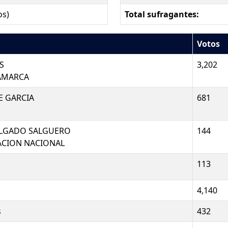
os)
Total sufragantes:
Votos
S
3,202
AMARCA
E GARCIA
681
ELGADO SALGUERO
144
ACION NACIONAL
113
4,140
s
432