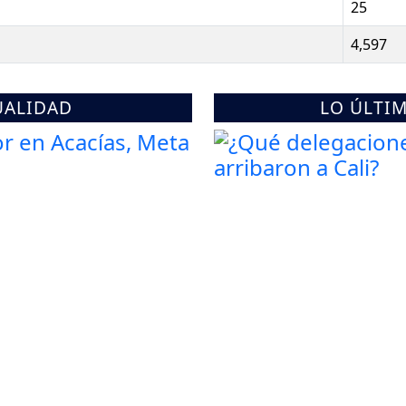
25
4,597
UALIDAD
LO ÚLTI