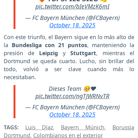
pic.twitter.com/bIeVMzK6mI
— FC Bayern München (@FCBayern)
October 18, 2025
Con este triunfo, el Bayern sigue en lo más alto de
la
Bundesliga con 21 puntos
, manteniendo la
presión de
Leipzig
y
Stuttgart
, mientras el
Dortmund se queda cuarto. Lucho, sin brillar del
todo, volvió a ser clave cuando más lo
necesitaban.
Dieses Team 🥺❤️
pic.twitter.com/ngTJWRNvTR
— FC Bayern München (@FCBayern)
October 18, 2025
TAGS:
Luis Díaz
,
Bayern Múnich
,
Borussia
Dortmund
,
Colombianos en el exterior