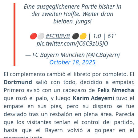
Eine ausgeglichenere Partie bisher in
der zweiten Hälfte. Weiter dran
bleiben, Jungs!
🔴⚪
#FCBBVB
⚫🟡 | 1:0 | 61'
pic.twitter.com/jC6C9zUSJO
— FC Bayern München (@FCBayern)
October 18, 2025
El complemento cambió el libreto por completo. El
Dortmund
salió con todo, decidido a empatar.
Primero avisó con un cabezazo de
Felix Nmecha
que rozó el palo, y luego
Karim Adeyemi
tuvo el
empate en sus pies, pero su disparo se fue
desviado tras un resbalón en plena área. Parecía
que los visitantes tenían el control del partido,
hasta que el Bayern volvió a golpear en el
momento justo.