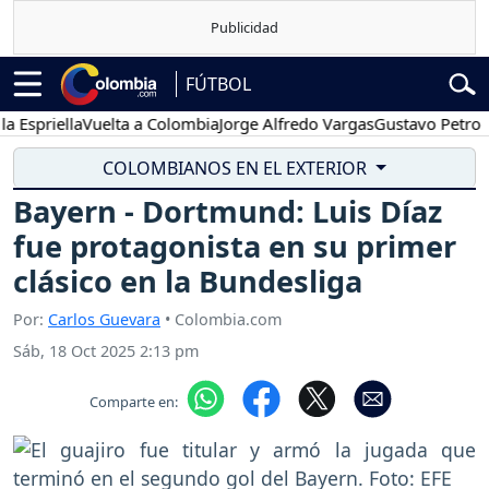
FÚTBOL
iella
Vuelta a Colombia
Jorge Alfredo Vargas
Gustavo Petro
Pose
COLOMBIANOS EN EL EXTERIOR
Bayern - Dortmund: Luis Díaz
fue protagonista en su primer
clásico en la Bundesliga
Por:
Carlos Guevara
• Colombia.com
Sáb, 18 Oct 2025 2:13 pm
Comparte en: