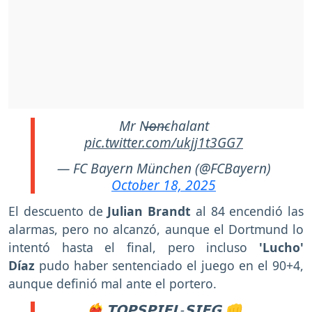
Mr N̶̶o̶̶n̶chalant
pic.twitter.com/ukjj1t3GG7
— FC Bayern München (@FCBayern)
October 18, 2025
El descuento de
Julian Brandt
al 84 encendió las
alarmas, pero no alcanzó, aunque el Dortmund lo
intentó hasta el final, pero incluso
'Lucho'
Díaz
pudo haber sentenciado el juego en el 90+4,
aunque definió mal ante el portero.
❤️‍🔥 𝗧𝗢𝗣𝗦𝗣𝗜𝗘𝗟-𝗦𝗜𝗘𝗚 👊