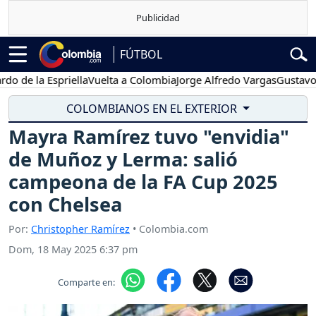
FÚTBOL
la Espriella
Vuelta a Colombia
Jorge Alfredo Vargas
Gustavo Petro
COLOMBIANOS EN EL EXTERIOR
Mayra Ramírez tuvo "envidia"
de Muñoz y Lerma: salió
campeona de la FA Cup 2025
con Chelsea
Por:
Christopher Ramírez
• Colombia.com
Dom, 18 May 2025 6:37 pm
Comparte en: