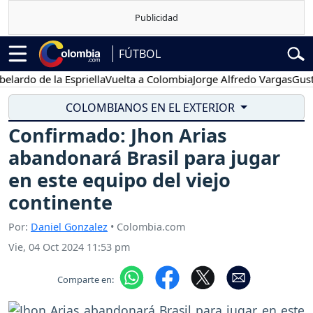
FÚTBOL
o de la Espriella
Vuelta a Colombia
Jorge Alfredo Vargas
Gustavo P
COLOMBIANOS EN EL EXTERIOR
Confirmado: Jhon Arias
abandonará Brasil para jugar
en este equipo del viejo
continente
Por:
Daniel Gonzalez
• Colombia.com
Vie, 04 Oct 2024 11:53 pm
Comparte en: