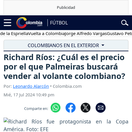
FÚTBOL
spriella
Vuelta a Colombia
Jorge Alfredo Vargas
Gustavo Petro
P
COLOMBIANOS EN EL EXTERIOR
Richard Ríos: ¿Cuál es el precio
por el que Palmeiras buscará
vender al volante colombiano?
Por:
Leonardo Alarcón
• Colombia.com
Mié, 17 Jul 2024 10:49 pm
Comparte en: