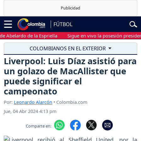
FÚTBOL
elardo de la Espriella
Sigue en vivo la posesión presidencial 
COLOMBIANOS EN EL EXTERIOR
Liverpool: Luis Díaz asistió para
un golazo de MacAllister que
puede significar el
campeonato
Por:
Leonardo Alarcón
• Colombia.com
Jue, 04 Abr 2024 4:13 pm
Comparte en: