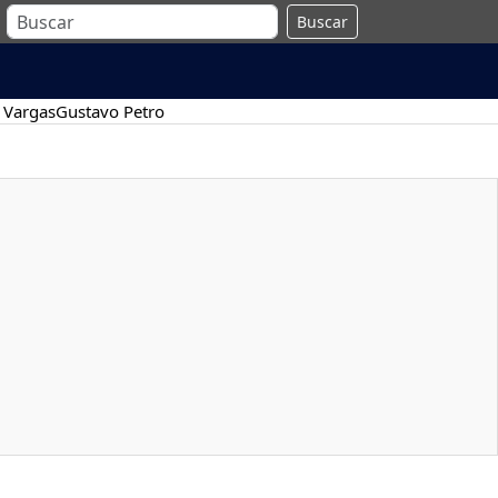
Buscar
 Vargas
Gustavo Petro