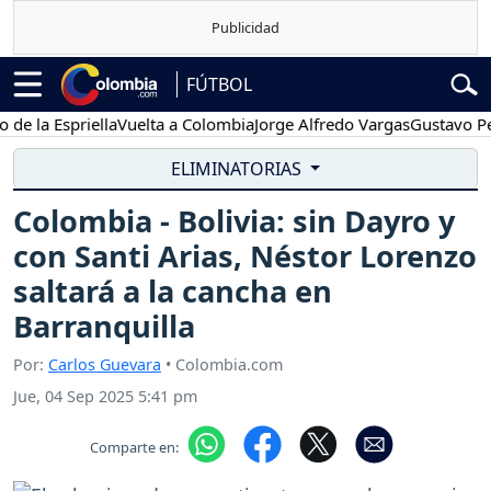
FÚTBOL
 la Espriella
Vuelta a Colombia
Jorge Alfredo Vargas
Gustavo Petro
ELIMINATORIAS
Colombia - Bolivia: sin Dayro y
con Santi Arias, Néstor Lorenzo
saltará a la cancha en
Barranquilla
Por:
Carlos Guevara
• Colombia.com
Jue, 04 Sep 2025 5:41 pm
Comparte en: