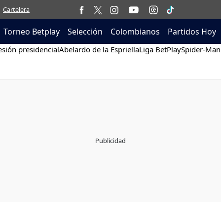
Cartelera
Torneo Betplay
Selección
Colombianos
Partidos Hoy
sión presidencial
Abelardo de la Espriella
Liga BetPlay
Spider-Man