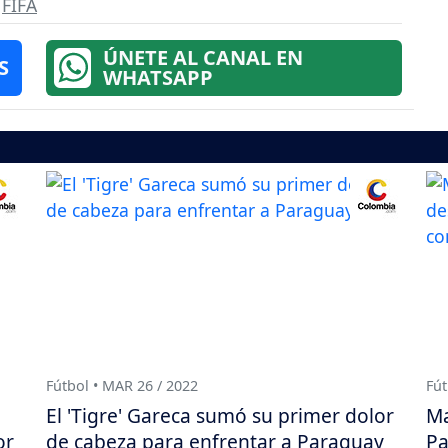
,
FIFA
ÚNETE AL CANAL EN
S
WHATSAPP
Fútbol • MAR 26 / 2022
Fút
El 'Tigre' Gareca sumó su primer dolor
Ma
or
de cabeza para enfrentar a Paraguay
Pa