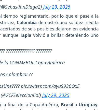
(@SebastianDiaga2)
July 29, 2025
l tiempo reglamentario, por lo que el pase a la
sta vez,
Colombia
demostró una solidez inédita
s acertados de seis posibles dejaron en evidencia
. Y aunque
Tapia
volvió a brillar, deteniendo uno
??? ??????????????! ????????
l de la CONMEBOL Copa América
os Colombia! ??
osUne
????
pic.twitter.com/ayuS930OxE
 (@FCFSeleccionCol)
July 29, 2025
n la final de la Copa América,
Brasil
o
Uruguay
,