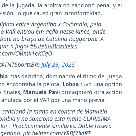
 de la jugada, la árbitra no sancionó penal y el
isión, lo que causó gran inconformidad.
inal entre Argentina x Colômbia, pela
, o VAR entrou em ação nesse lance, onde
 bate no braço de Catalina Roggerone. A
uir o jogo!
#FutebolBrasileiro
ter.com/CMmk1eKCqO
(@TNTSportsBR)
July 29, 2025
bia
más decidida, dominando el ritmo del juego
o encontraba la pelota.
Loboa
tuvo una opción
s finales,
Manuela Pavi
protagonizó otra acción
 anulada por el VAR por una mano previa.
a sancionó la mano en contra de Manuela
lombia y no sancionó esta mano CLARÍSIMA
olor'. Prácticamente similares. Doble rasero
rgentina.
pic.twitter.com/Y8Bf7ivfRT