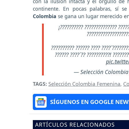
con la ilusión intacta y el orgullo de 
continente. En pocas palabras, sí se
Colombia
se gana un lugar merecido en 
¡?????????? ?????????????? ????
??????????????????
?????????? ?????? ???? ????´???????
?????? ????´?? ??????????! ??????
pic.twit
— Selección Colombia
TAGS:
Selección Colombia Femenina
,
Co
SÍGUENOS EN GOOGLE NEW
ARTÍCULOS RELACIONADOS