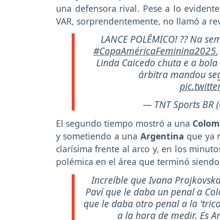
una defensora rival. Pese a lo evidente
VAR, sorprendentemente, no llamó a rev
LANCE POLÊMICO! ?? Na semif
#CopaAméricaFeminina2025
Linda Caicedo chuta e a bola
árbitra mandou seg
pic.twit
— TNT Sports BR 
El segundo tiempo mostró a una
Colom
y sometiendo a una
Argentina
que ya n
clarísima frente al arco y, en los minuto
polémica en el área que terminó siendo
Increíble que Ivana Projkovsk
Paví que le daba un penal a Co
que le daba otro penal a la 'tric
a la hora de medir. Es A