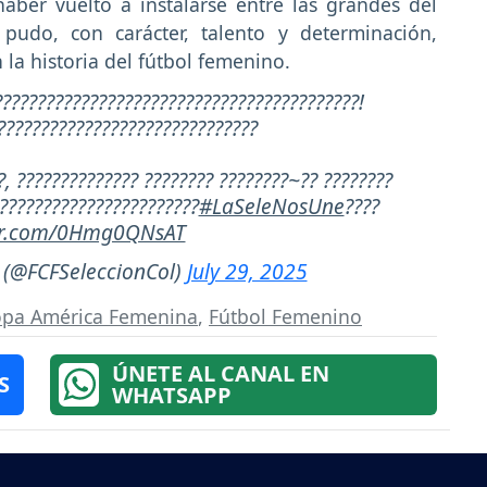
haber vuelto a instalarse entre las grandes del
 pudo, con carácter, talento y determinación,
la historia del fútbol femenino.
??????????????????????????????????????????!
??????????????????????????????
?, ?????????????? ???????? ????????~?? ????????
????????????????????????
#LaSeleNosUne
????
ter.com/0Hmg0QNsAT
 (@FCFSeleccionCol)
July 29, 2025
pa América Femenina
,
Fútbol Femenino
ÚNETE AL CANAL EN
S
WHATSAPP