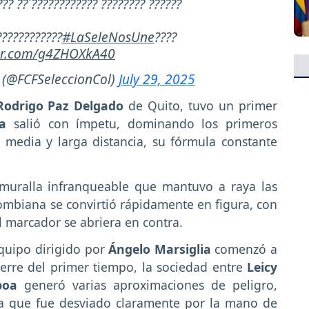
?? ??´???????????? ???????? ??????
????????????
#LaSeleNosUne
????
ter.com/g4ZHOXkA40
 (@FCFSeleccionCol)
July 29, 2025
Rodrigo Paz Delgado
de Quito, tuvo un primer
a
salió con ímpetu, dominando los primeros
media y larga distancia, su fórmula constante
muralla infranqueable que mantuvo a raya las
ombiana se convirtió rápidamente en figura, con
l marcador se abriera en contra.
quipo dirigido por
Ángelo Marsiglia
comenzó a
ierre del primer tiempo, la sociedad entre
Leicy
boa
generó varias aproximaciones de peligro,
a que fue desviado claramente por la mano de