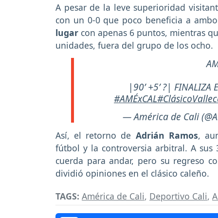
A pesar de la leve superioridad visitan
con un 0-0 que poco beneficia a ambos:
lugar
con apenas 6 puntos, mientras q
unidades, fuera del grupo de los ocho.
AM
|90’ +5’ ?| FINALIZ
#AMÉxCAL
#ClásicoValle
— América de Cali (@
Así, el retorno de
Adrián Ramos
, au
fútbol y la controversia arbitral. A su
cuerda para andar, pero su regreso co
dividió opiniones en el clásico caleño.
TAGS:
América de Cali
,
Deportivo Cali
,
A