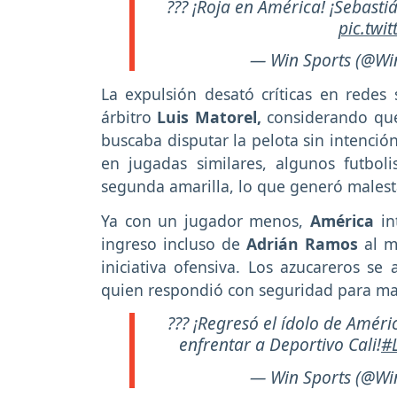
??? ¡Roja en América! ¡Sebasti
pic.twi
— Win Sports (@Wi
La expulsión desató críticas en redes s
árbitro
Luis Matorel,
considerando que
buscaba disputar la pelota sin intenció
en jugadas similares, algunos futbol
segunda amarilla, lo que generó malesta
Ya con un jugador menos,
América
in
ingreso incluso de
Adrián Ramos
al m
iniciativa ofensiva. Los azucareros se
quien respondió con seguridad para ma
??? ¡Regresó el ídolo de Amér
enfrentar a Deportivo Cali!
#
— Win Sports (@Wi