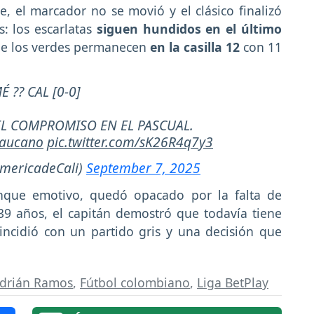
te, el marcador no se movió y el clásico finalizó
 los escarlatas
siguen hundidos en el último
ue los verdes permanecen
en la casilla 12
con 11
É ?? CAL [0-0]
A EL COMPROMISO EN EL PASCUAL.
caucano
pic.twitter.com/sK26R4q7y3
AmericadeCali)
September 7, 2025
nque emotivo, quedó opacado por la falta de
s 39 años, el capitán demostró que todavía tiene
incidió con un partido gris y una decisión que
drián Ramos
,
Fútbol colombiano
,
Liga BetPlay