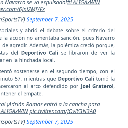
án Navarro se va expulsado!
#LALIGAxWIN
tter.com/6JniZMJYFx
nSportsTV)
September 7, 2025
ociales y abrió el debate sobre el criterio del
 la acción no ameritaba sanción, pues Navarro
n de agredir. Además, la polémica creció porque,
istas del
Deportivo Cali
se libraron de ver la
r en la hinchada local.
tentó sostenerse en el segundo tiempo, con el
inuto 57, mientras que
Deportivo Cali
tomó la
 acercaron al arco defendido por
Joel Graterol
,
ntener el empate.
ica! ¡Adrián Ramos entró a la cancha para
LALIGAxWIN
pic.twitter.com/JOviY3N3A0
nSportsTV)
September 7, 2025