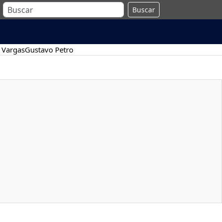
Buscar
 Vargas
Gustavo Petro