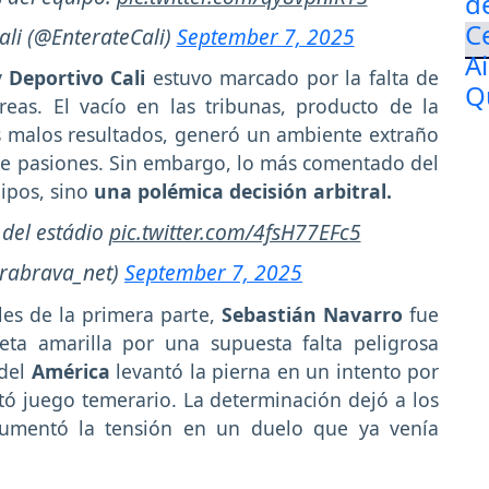
Cali (@EnterateCali)
September 7, 2025
y
Deportivo Cali
estuvo marcado por la falta de
eas. El vacío en las tribunas, producto de la
os malos resultados, generó un ambiente extraño
e pasiones. Sin embargo, lo más comentado del
ipos, sino
una polémica decisión arbitral.
 del estádio
pic.twitter.com/4fsH77EFc5
rabrava_net)
September 7, 2025
les de la primera parte,
Sebastián Navarro
fue
jeta amarilla por una supuesta falta peligrosa
 del
América
levantó la pierna en un intento por
retó juego temerario. La determinación dejó a los
umentó la tensión en un duelo que ya venía