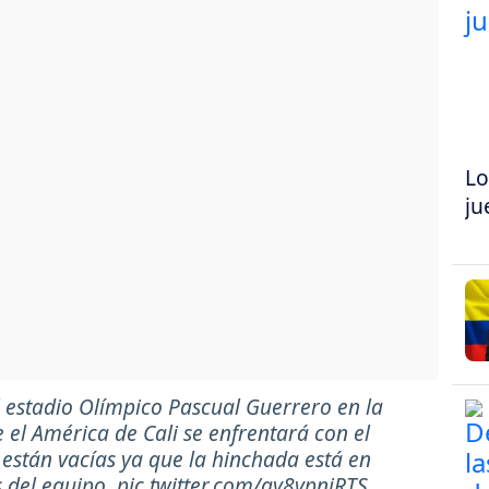
Lo
ju
l estadio Olímpico Pascual Guerrero en la
el América de Cali se enfrentará con el
 están vacías ya que la hinchada está en
s del equipo.
pic.twitter.com/qy8vpniRTS