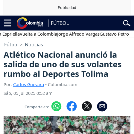
FÚTBOL
lla
Vuelta a Colombia
Jorge Alfredo Vargas
Gustavo Petro
Posesi
Fútbol
Noticias
Atlético Nacional anunció la
salida de uno de sus volantes
rumbo al Deportes Tolima
Por:
Carlos Guevara
• Colombia.com
Sáb, 05 Jul 2025 0:52 am
Comparte en: