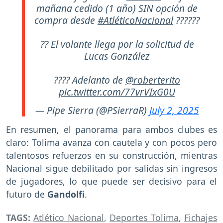
mañana cedido (1 año) SIN opción de
compra desde
#AtléticoNacional
??????
?? El volante llega por la solicitud de
Lucas González
???? Adelanto de
@roberterito
pic.twitter.com/77vrVIxG0U
— Pipe Sierra (@PSierraR)
July 2, 2025
En resumen, el panorama para ambos clubes es
claro: Tolima avanza con cautela y con pocos pero
talentosos refuerzos en su construcción, mientras
Nacional sigue debilitado por salidas sin ingresos
de jugadores, lo que puede ser decisivo para el
futuro de
Gandolfi
.
TAGS:
Atlético Nacional
,
Deportes Tolima
,
Fichajes