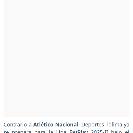
Contrario a
Atlético Nacional
,
Deportes Tolima
ya
se prepara para la Liga BetPlay 2025-II bajo el