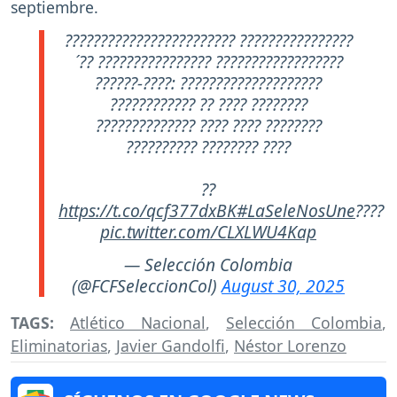
septiembre.
???????????????????????? ????????????????
´?? ???????????????? ??????????????????
??????-????: ????????????????????
???????????? ?? ???? ????????
?????????????? ???? ???? ????????
?????????? ???????? ????
??
https://t.co/qcf377dxBK
#LaSeleNosUne
????
pic.twitter.com/CLXLWU4Kap
— Selección Colombia
(@FCFSeleccionCol)
August 30, 2025
TAGS:
Atlético Nacional
,
Selección Colombia
,
Eliminatorias
,
Javier Gandolfi
,
Néstor Lorenzo