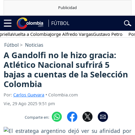
FÚTBOL
Vuelta a Colombia
Jorge Alfredo Vargas
Gustavo Petro
Posesión 
Fútbol
Noticias
A Gandolfi no le hizo gracia:
Atlético Nacional sufrirá 5
bajas a cuentas de la Selección
Colombia
Por:
Carlos Guevara
• Colombia.com
Vie, 29 Ago 2025 9:51 pm
Comparte en: