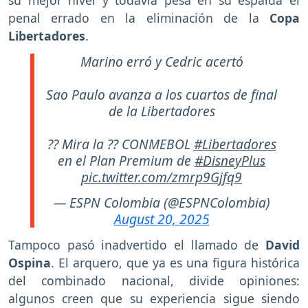
su mejor nivel y todavía pesa en su espalda el
penal errado en la eliminación de la
Copa
Libertadores
.
Marino erró y Cedric acertó
Sao Paulo avanza a los cuartos de final
de la Libertadores
?? Mira la ?? CONMEBOL
#Libertadores
en el Plan Premium de
#DisneyPlus
pic.twitter.com/zmrp9Gjfq9
— ESPN Colombia (@ESPNColombia)
August 20, 2025
Tampoco pasó inadvertido el llamado de
David
Ospina
. El arquero, que ya es una figura histórica
del combinado nacional, divide opiniones:
algunos creen que su experiencia sigue siendo