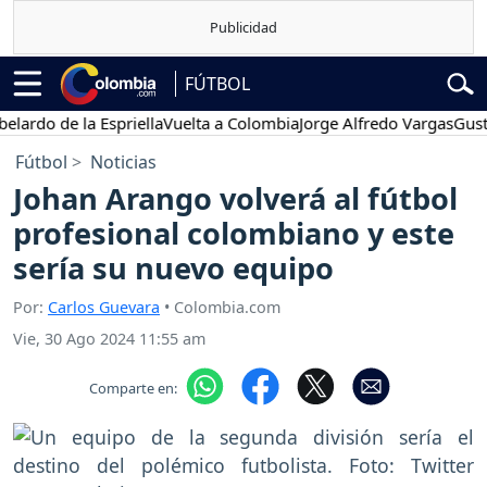
FÚTBOL
o de la Espriella
Vuelta a Colombia
Jorge Alfredo Vargas
Gustavo P
Fútbol
Noticias
Johan Arango volverá al fútbol
profesional colombiano y este
sería su nuevo equipo
Por:
Carlos Guevara
• Colombia.com
Vie, 30 Ago 2024 11:55 am
Comparte en: