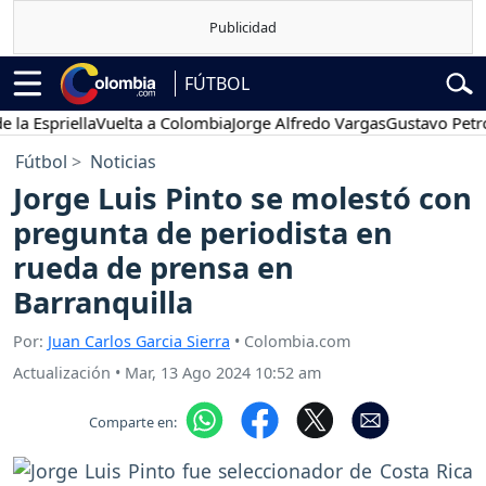
FÚTBOL
Espriella
Vuelta a Colombia
Jorge Alfredo Vargas
Gustavo Petro
Fútbol
Noticias
Jorge Luis Pinto se molestó con
pregunta de periodista en
rueda de prensa en
Barranquilla
Por:
Juan Carlos Garcia Sierra
• Colombia.com
Actualización
•
Mar, 13 Ago 2024 10:52 am
Comparte en: