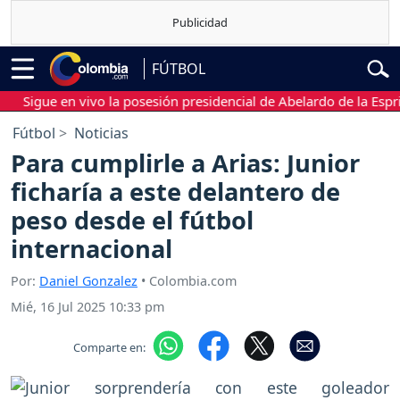
FÚTBOL
igue en vivo la posesión presidencial de Abelardo de la Espriella
Fútbol
Noticias
Para cumplirle a Arias: Junior
ficharía a este delantero de
peso desde el fútbol
internacional
Por:
Daniel Gonzalez
• Colombia.com
Mié, 16 Jul 2025 10:33 pm
Comparte en: