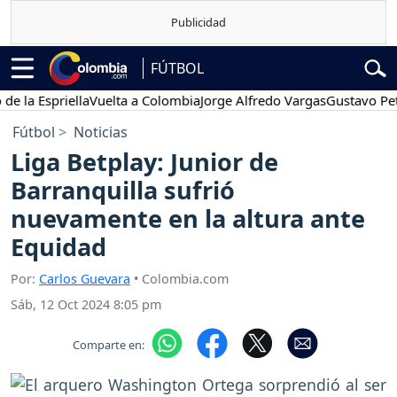
FÚTBOL
 Espriella
Vuelta a Colombia
Jorge Alfredo Vargas
Gustavo Petro
Fútbol
Noticias
Liga Betplay: Junior de
Barranquilla sufrió
nuevamente en la altura ante
Equidad
Por:
Carlos Guevara
• Colombia.com
Sáb, 12 Oct 2024 8:05 pm
Comparte en: