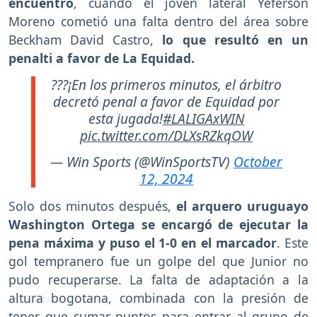
encuentro
, cuando el joven lateral Yeferson
Moreno cometió una falta dentro del área sobre
Beckham David Castro,
lo que resultó en un
penalti a favor de La Equidad.
???¡En los primeros minutos, el árbitro
decretó penal a favor de Equidad por
esta jugada!
#LALIGAxWIN
pic.twitter.com/DLXsRZkqOW
— Win Sports (@WinSportsTV)
October
12, 2024
Solo dos minutos después,
el arquero uruguayo
Washington Ortega se encargó de ejecutar la
pena máxima y puso el 1-0 en el marcador
. Este
gol tempranero fue un golpe del que Junior no
pudo recuperarse. La falta de adaptación a la
altura bogotana, combinada con la presión de
tener que sumar puntos para entrar al grupo de