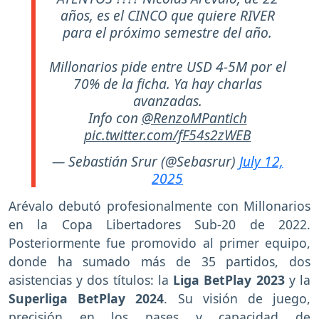
años, es el CINCO que quiere RIVER
para el próximo semestre del año.
Millonarios pide entre USD 4-5M por el
70% de la ficha. Ya hay charlas
avanzadas.
Info con
@RenzoMPantich
pic.twitter.com/fF54s2zWEB
— Sebastián Srur (@Sebasrur)
July 12,
2025
Arévalo debutó profesionalmente con Millonarios
en la Copa Libertadores Sub-20 de 2022.
Posteriormente fue promovido al primer equipo,
donde ha sumado más de 35 partidos, dos
asistencias y dos títulos: la
Liga BetPlay 2023
y la
Superliga BetPlay 2024
. Su visión de juego,
precisión en los pases y capacidad de