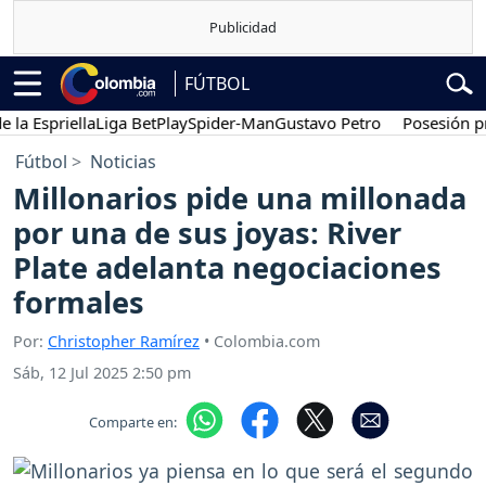
FÚTBOL
spriella
Liga BetPlay
Spider-Man
Gustavo Petro
Posesión preside
Fútbol
Noticias
Millonarios pide una millonada
por una de sus joyas: River
Plate adelanta negociaciones
formales
Por:
Christopher Ramírez
• Colombia.com
Sáb, 12 Jul 2025 2:50 pm
Comparte en: