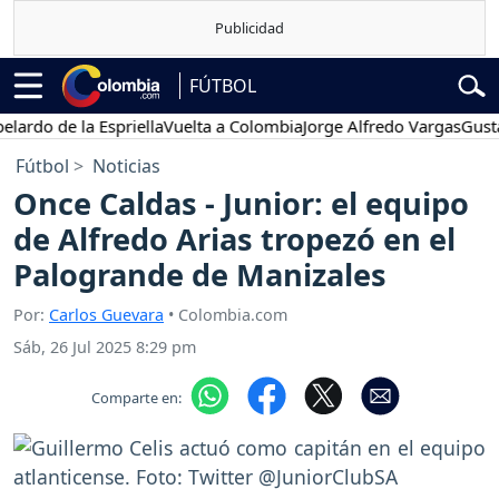
FÚTBOL
 de la Espriella
Vuelta a Colombia
Jorge Alfredo Vargas
Gustavo P
Fútbol
Noticias
Once Caldas - Junior: el equipo
de Alfredo Arias tropezó en el
Palogrande de Manizales
Por:
Carlos Guevara
• Colombia.com
Sáb, 26 Jul 2025 8:29 pm
Comparte en: