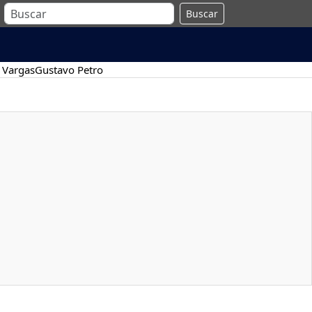
Buscar
 Vargas
Gustavo Petro