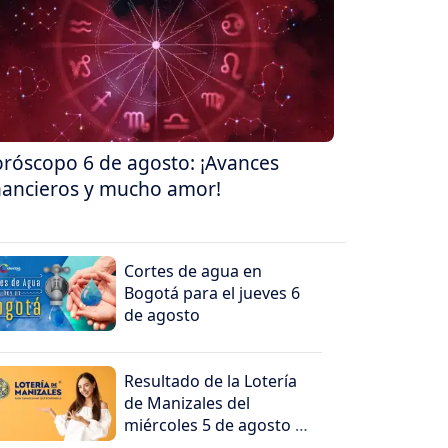
róscopo 6 de agosto: ¡Avances
nancieros y mucho amor!
Cortes de agua en
Bogotá para el jueves 6
de agosto
Resultado de la Lotería
de Manizales del
miércoles 5 de agosto de
2026