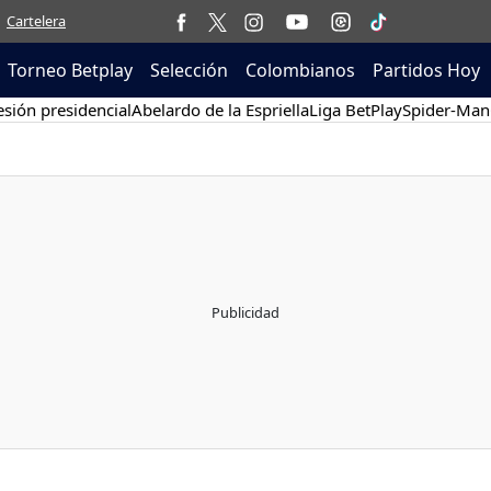
Cartelera
Torneo Betplay
Selección
Colombianos
Partidos Hoy
sión presidencial
Abelardo de la Espriella
Liga BetPlay
Spider-Man