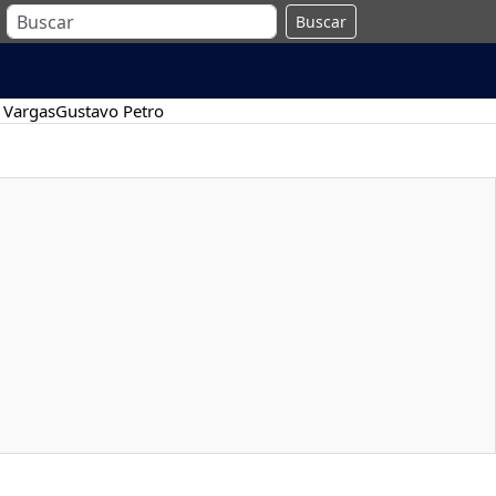
Buscar
 Vargas
Gustavo Petro