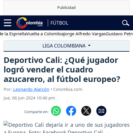
FÚTBOL
spriella
Vuelta a Colombia
Jorge Alfredo Vargas
Gustavo Petro
P
LIGA COLOMBIANA
Deportivo Cali: ¿Qué jugador
logró vender el cuadro
azucarero, al fútbol europeo?
Por:
Leonardo Alarcón
• Colombia.com
Jue, 06 Jun 2024 10:40 pm
Comparte en: