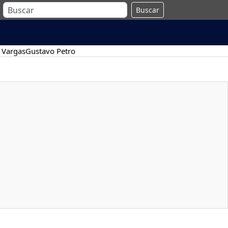
Buscar
 Vargas
Gustavo Petro