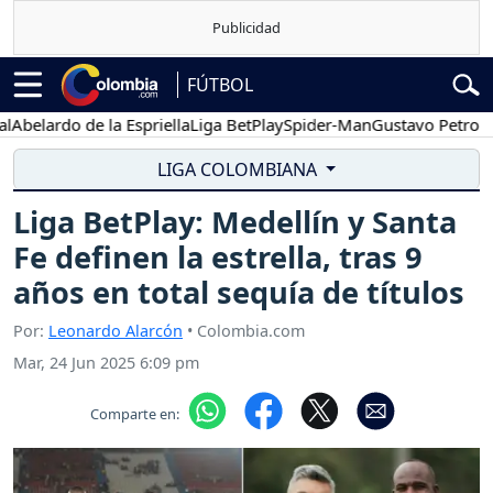
FÚTBOL
ardo de la Espriella
Liga BetPlay
Spider-Man
Gustavo Petro
Pose
LIGA COLOMBIANA
Liga BetPlay: Medellín y Santa
Fe definen la estrella, tras 9
años en total sequía de títulos
Por:
Leonardo Alarcón
• Colombia.com
Mar, 24 Jun 2025 6:09 pm
Comparte en: