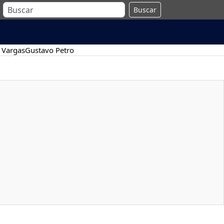
Buscar
 Vargas
Gustavo Petro