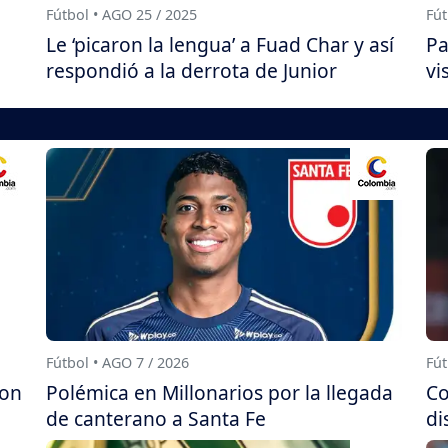
Fútbol • AGO 25 / 2025
Fút
Le ‘picaron la lengua’ a Fuad Char y así
Pa
respondió a la derrota de Junior
vi
Fútbol • AGO 7 / 2026
Fút
con
Polémica en Millonarios por la llegada
Co
de canterano a Santa Fe
di