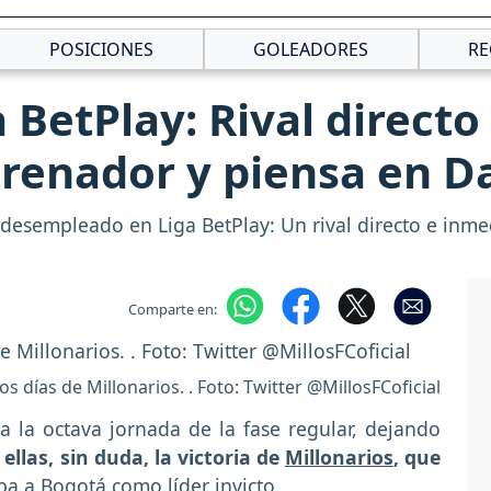
POSICIONES
GOLEADORES
RE
 BetPlay: Rival directo
trenador y piensa en D
esempleado en Liga BetPlay: Un rival directo e inmed
Comparte en:
s días de Millonarios. . Foto: Twitter @MillosFCoficial
a la octava jornada de la fase regular, dejando
ellas, sin duda, la victoria de
Millonarios
, que
ba a Bogotá como líder invicto.