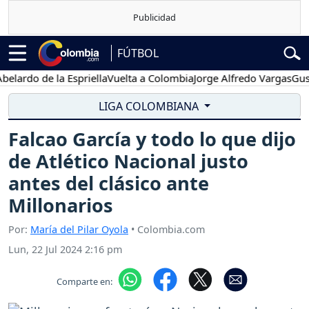
FÚTBOL
do de la Espriella
Vuelta a Colombia
Jorge Alfredo Vargas
Gustavo
LIGA COLOMBIANA
Falcao García y todo lo que dijo
de Atlético Nacional justo
antes del clásico ante
Millonarios
Por:
María del Pilar Oyola
• Colombia.com
Lun, 22 Jul 2024 2:16 pm
Comparte en: