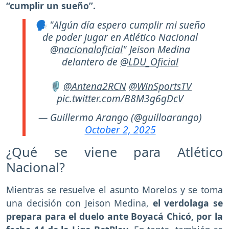
“cumplir un sueño”.
🗣️ "Algún día espero cumplir mi sueño
de poder jugar en Atlético Nacional
@nacionaloficial
" Jeison Medina
delantero de
@LDU_Oficial
🎙️
@Antena2RCN
@WinSportsTV
pic.twitter.com/B8M3g6gDcV
— Guillermo Arango (@guilloarango)
October 2, 2025
¿Qué se viene para Atlético
Nacional?
Mientras se resuelve el asunto Morelos y se toma
una decisión con Jeison Medina,
el verdolaga se
prepara para el duelo ante Boyacá Chicó, por la