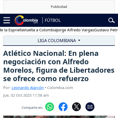
FÚTBOL
spriella
Vuelta a Colombia
Jorge Alfredo Vargas
Gustavo Petro
Po
LIGA COLOMBIANA
Atlético Nacional: En plena
negociación con Alfredo
Morelos, figura de Libertadores
se ofrece como refuerzo
Por:
Leonardo Alarcón
• Colombia.com
Jue, 02 Oct 2025 11:58 am
Comparte en: