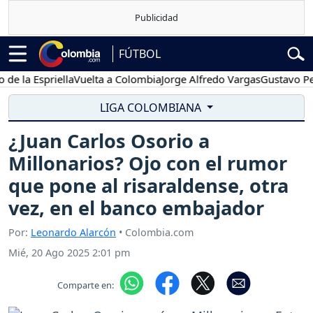
FÚTBOL
a Espriella
Vuelta a Colombia
Jorge Alfredo Vargas
Gustavo Petro
LIGA COLOMBIANA
¿Juan Carlos Osorio a
Millonarios? Ojo con el rumor
que pone al risaraldense, otra
vez, en el banco embajador
Por:
Leonardo Alarcón
• Colombia.com
Mié, 20 Ago 2025 2:01 pm
Comparte en: