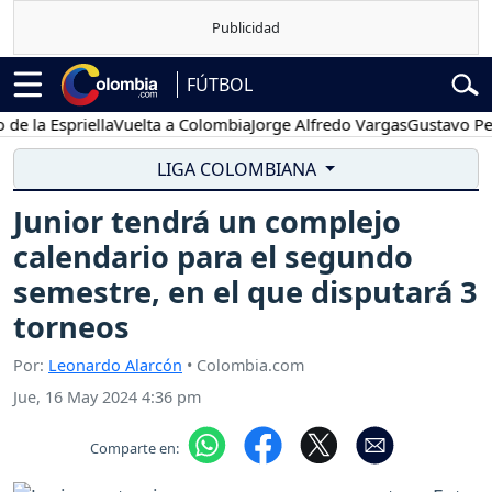
FÚTBOL
 Espriella
Vuelta a Colombia
Jorge Alfredo Vargas
Gustavo Petro
LIGA COLOMBIANA
Junior tendrá un complejo
calendario para el segundo
semestre, en el que disputará 3
torneos
Por:
Leonardo Alarcón
• Colombia.com
Jue, 16 May 2024 4:36 pm
Comparte en: