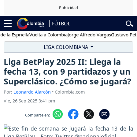
FÚTBOL
Espriella
Vuelta a Colombia
Jorge Alfredo Vargas
Gustavo Petro
LIGA COLOMBIANA
Liga BetPlay 2025 II: Llega la
fecha 13, con 9 partidazos y un
Superclásico. ¿Cómo se jugará?
Por:
Leonardo Alarcón
• Colombia.com
Vie, 26 Sep 2025 3:41 pm
Comparte en: