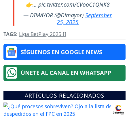
👉…
pic.twitter.com/CVooC1QNK8
— DIMAYOR (@Dimayor)
September
25, 2025
TAGS:
Liga BetPlay 2025 II
SÍGUENOS EN GOOGLE NEWS
ÚNETE AL CANAL EN WHATSAPP
ARTÍCULOS RELACIONADOS