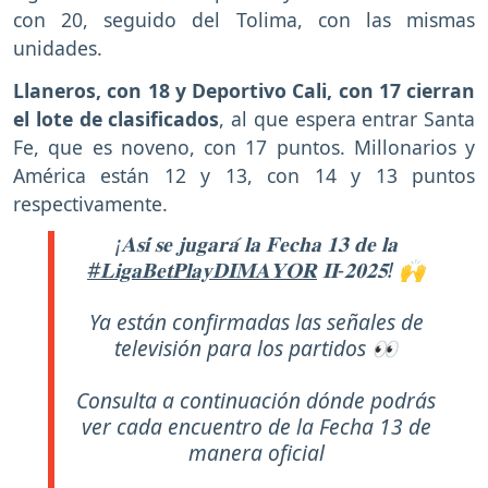
con 20, seguido del Tolima, con las mismas
unidades.
Llaneros, con 18 y Deportivo Cali, con 17 cierran
el lote de clasificados
, al que espera entrar Santa
Fe, que es noveno, con 17 puntos. Millonarios y
América están 12 y 13, con 14 y 13 puntos
respectivamente.
¡𝐀𝐬𝐢́ 𝐬𝐞 𝐣𝐮𝐠𝐚𝐫𝐚́ 𝐥𝐚 𝐅𝐞𝐜𝐡𝐚 𝟏𝟑 𝐝𝐞 𝐥𝐚
#𝐋𝐢𝐠𝐚𝐁𝐞𝐭𝐏𝐥𝐚𝐲𝐃𝐈𝐌𝐀𝐘𝐎𝐑
𝐈𝐈-𝟐𝟎𝟐𝟓! 🙌
Ya están confirmadas las señales de
televisión para los partidos 👀
Consulta a continuación dónde podrás
ver cada encuentro de la Fecha 13 de
manera oficial