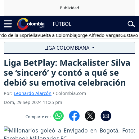
FÚTBOL
la Espriella
Vuelta a Colombia
Jorge Alfredo Vargas
Gustavo Petro
LIGA COLOMBIANA
Liga BetPlay: Mackalister Silva
se ‘sinceró’ y contó a qué se
debió su emotiva celebración
Por:
Leonardo Alarcón
• Colombia.com
Dom, 29 Sep 2024 11:25 pm
Comparte en: