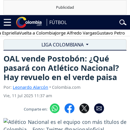
FÚTBOL
ella
Vuelta a Colombia
Jorge Alfredo Vargas
Gustavo Petro
Poses
LIGA COLOMBIANA
OAL vende Postobón: ¿Qué
pasará con Atlético Nacional?
Hay revuelo en el verde paisa
Por:
Leonardo Alarcón
• Colombia.com
Vie, 11 Jul 2025 11:37 am
Comparte en: