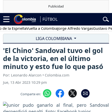
FÚTBOL
 Espriella
Vuelta a Colombia
Jorge Alfredo Vargas
Gustavo Petro
LIGA COLOMBIANA
'El Chino' Sandoval tuvo el gol
de la victoria, en el último
minuto y esto fue lo que pasó
Por: Leonardo Alarcon • Colombia.com
Jue, 13 Abr 2023 10:29 pm
Comparte en: