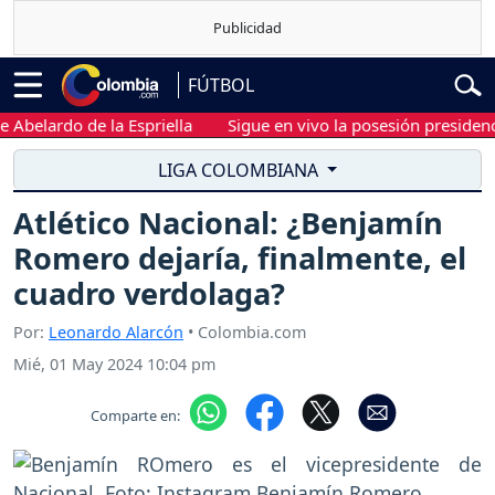
FÚTBOL
ardo de la Espriella
Sigue en vivo la posesión presidencial de
LIGA COLOMBIANA
Atlético Nacional: ¿Benjamín
Romero dejaría, finalmente, el
cuadro verdolaga?
Por:
Leonardo Alarcón
• Colombia.com
Mié, 01 May 2024 10:04 pm
Comparte en: