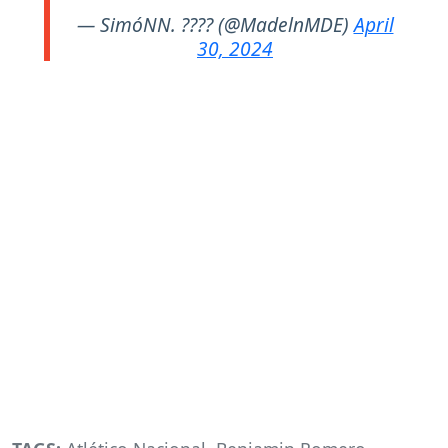
— SimóNN. ???? (@MadelnMDE)
April
30, 2024