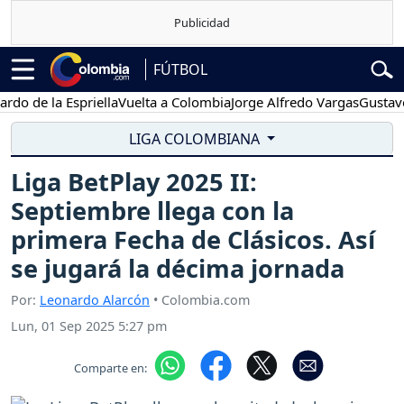
FÚTBOL
e la Espriella
Vuelta a Colombia
Jorge Alfredo Vargas
Gustavo Pet
LIGA COLOMBIANA
Liga BetPlay 2025 II:
Septiembre llega con la
primera Fecha de Clásicos. Así
se jugará la décima jornada
Por:
Leonardo Alarcón
• Colombia.com
Lun, 01 Sep 2025 5:27 pm
Comparte en: