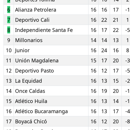
6
Alianza Petrolera
16
16
17
-1
7
Deportivo Cali
16
22
21
1
8
Independiente Santa Fe
16
17
22
-5
9
Millonarios
14
14
13
1
10
Junior
16
24
16
8
11
Unión Magdalena
15
17
20
-3
12
Deportivo Pasto
16
12
17
-5
13
La Equidad
16
13
15
-2
14
Once Caldas
16
19
20
-1
15
Atlético Huila
16
13
14
-1
16
Atlético Bucaramanga
16
13
17
-4
17
Boyacá Chicó
16
12
20
-8