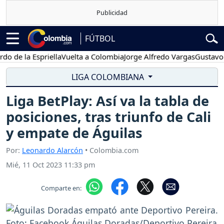
FÚTBOL
a Espriella
Vuelta a Colombia
Jorge Alfredo Vargas
Gustavo Petro
LIGA COLOMBIANA
Liga BetPlay: Así va la tabla de
posiciones, tras triunfo de Cali
y empate de Águilas
Por:
Leonardo Alarcón
• Colombia.com
Mié, 11 Oct 2023 11:33 pm
Comparte en: