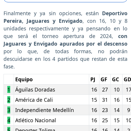
Finalmente y ya sin opciones, están
Deportivo
Pereira, Jaguares y Envigado
, con 16, 10 y 8
unidades respectivamente y ya pensando en lo
que será el torneo apertura de 2024,
con
Jaguares y Envigado apurados por el descenso
por lo que, de todas formas, no podrán
descuidarse en los 4 partidos que restan de esta
fase.
Equipo
PJ
GF
GC
G
1
Águilas Doradas
16
27
10
1
2
América de Cali
15
31
16
1
3
Independiente Medellín
16
23
14
9
4
Atlético Nacional
16
25
15
1
5
Deportes Tolima
16
16
14
2