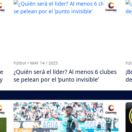
Fútbol • MAY 14 / 2025
Fút
se
¿Quién será el líder? Al menos 6 clubes
¡B
ay
se pelean por el ‘punto invisible’
de