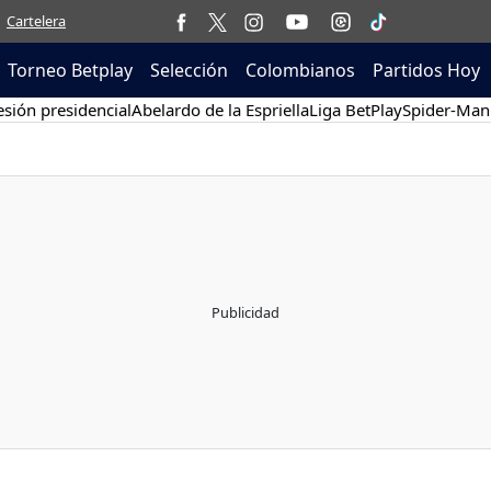
Cartelera
Torneo Betplay
Selección
Colombianos
Partidos Hoy
sión presidencial
Abelardo de la Espriella
Liga BetPlay
Spider-Man