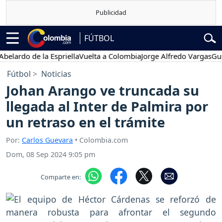
FÚTBOL
do de la Espriella
Vuelta a Colombia
Jorge Alfredo Vargas
Gustavo
Fútbol
Noticias
Johan Arango ve truncada su
llegada al Inter de Palmira por
un retraso en el trámite
Por:
Carlos Guevara
• Colombia.com
Dom, 08 Sep 2024 9:05 pm
Comparte en: