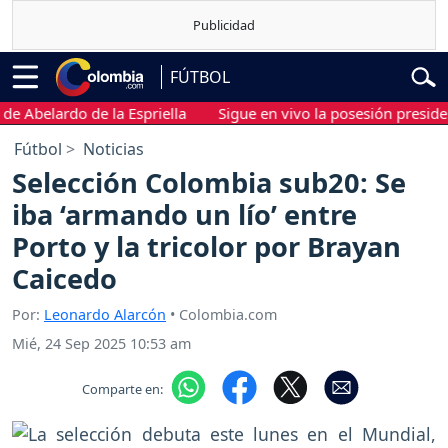
FÚTBOL
Abelardo de la Espriella
Sigue en vivo la posesión presidencial
Fútbol
Noticias
Selección Colombia sub20: Se
iba ‘armando un lío’ entre
Porto y la tricolor por Brayan
Caicedo
Por:
Leonardo Alarcón
• Colombia.com
Mié, 24 Sep 2025 10:53 am
Comparte en: