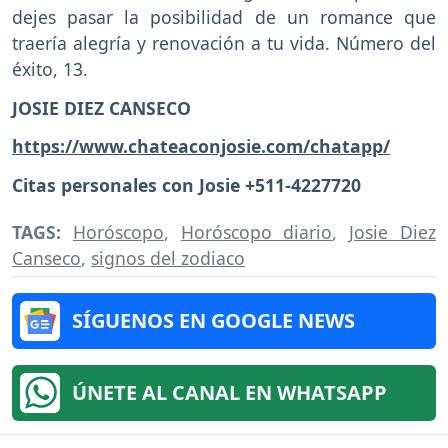
dejes pasar la posibilidad de un romance que
traería alegría y renovación a tu vida. Número del
éxito, 13.
JOSIE DIEZ CANSECO
https://www.chateaconjosie.com/chatapp/
Citas personales con Josie +511-4227720
TAGS:
Horóscopo
,
Horóscopo diario
,
Josie Diez
Canseco
,
signos del zodiaco
SÍGUENOS EN GOOGLE NEWS
ÚNETE AL CANAL EN WHATSAPP