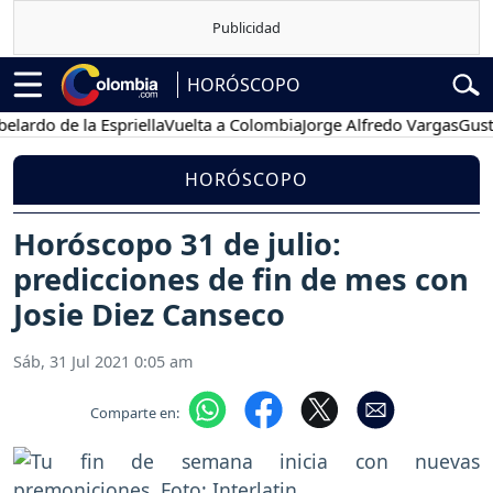
HORÓSCOPO
o de la Espriella
Vuelta a Colombia
Jorge Alfredo Vargas
Gustavo P
HORÓSCOPO
Horóscopo 31 de julio:
predicciones de fin de mes con
Josie Diez Canseco
Sáb, 31 Jul 2021 0:05 am
Comparte en: