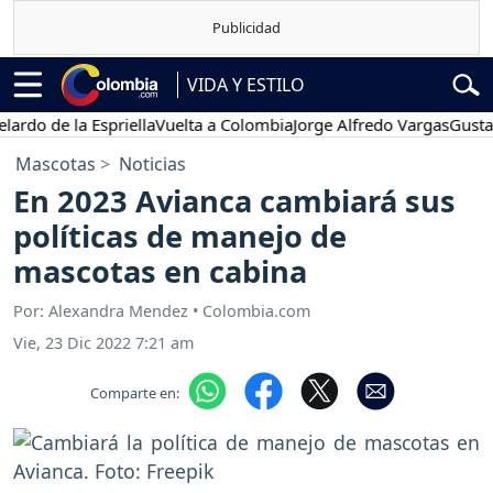
VIDA Y ESTILO
 de la Espriella
Vuelta a Colombia
Jorge Alfredo Vargas
Gustavo Pe
Mascotas
Noticias
En 2023 Avianca cambiará sus
políticas de manejo de
mascotas en cabina
Por: Alexandra Mendez • Colombia.com
Vie, 23 Dic 2022 7:21 am
Comparte en: