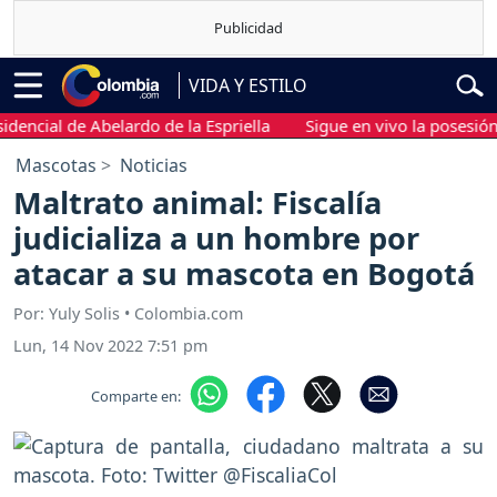
VIDA Y ESTILO
ial de Abelardo de la Espriella
Sigue en vivo la posesión presi
Mascotas
Noticias
Maltrato animal: Fiscalía
judicializa a un hombre por
atacar a su mascota en Bogotá
Por: Yuly Solis • Colombia.com
Lun, 14 Nov 2022 7:51 pm
Comparte en: