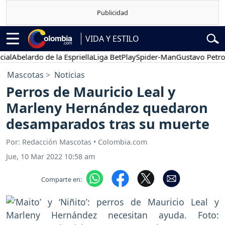
VIDA Y ESTILO
belardo de la Espriella
Liga BetPlay
Spider-Man
Gustavo Petro
Po
Mascotas
Noticias
Perros de Mauricio Leal y
Marleny Hernández quedaron
desamparados tras su muerte
Por: Redacción Mascotas • Colombia.com
Jue, 10 Mar 2022 10:58 am
Comparte en: