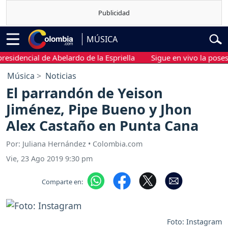
MÚSICA
idencial de Abelardo de la Espriella
Sigue en vivo la posesión 
Música
Noticias
El parrandón de Yeison
Jiménez, Pipe Bueno y Jhon
Alex Castaño en Punta Cana
Por: Juliana Hernández • Colombia.com
Vie, 23 Ago 2019 9:30 pm
Comparte en:
Foto: Instagram