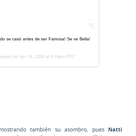
do se casó antes de ser Famosa! Se ve Bella!
goyso) on
Jun 16, 2020 at 8:19pm PDT
e mostrando también su asombro, pues
Natti