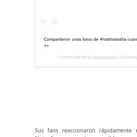
Compartieron unas fotos de #nattinatasha cuan
??
A post shared by
jomarigoyso
(@jomari
Sus fans reaccionaron rápidament