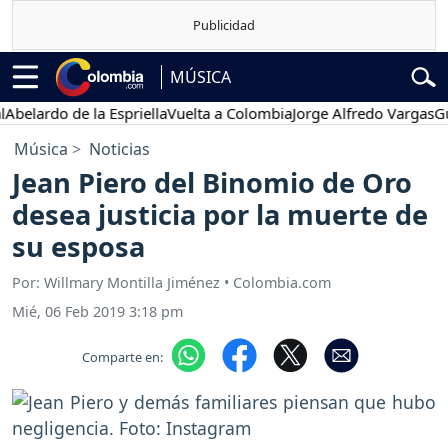
MÚSICA
lardo de la Espriella
Vuelta a Colombia
Jorge Alfredo Vargas
Gusta
Música
Noticias
Jean Piero del Binomio de Oro
desea justicia por la muerte de
su esposa
Por: Willmary Montilla Jiménez • Colombia.com
Mié, 06 Feb 2019 3:18 pm
Comparte en: