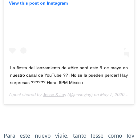
View this post on Instagram
La fiesta del lanzamiento de #Aire será este 9 de mayo en
nuestro canal de YouTube ?? ¡No se la pueden perder! Hay
sorpresas ?????? Hora: 6PM México
A post shared by
Jesse & Joy
(@jesseyjoy) on
May 7, 2020 at 9:09am PDT
Para este nuevo viaje, tanto Jesse como Joy