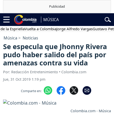
MÚSICA
la Espriella
Vuelta a Colombia
Jorge Alfredo Vargas
Gustavo Petro
Música
Noticias
Se especula que Jhonny Rivera
pudo haber salido del país por
amenazas contra su vida
Por: Redacción Entretenimiento • Colombia.com
Jue, 31 Oct 2019 1:19 pm
Comparte en:
Colombia.com - Música